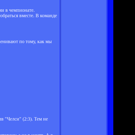
ми в чемпионате.
обраться вместе. В команде
ценивают по тому, как мы
 "Челси" (2:3). Тем не