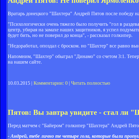
Андрей Пятов: Не поверил Ярмоленко
Вратарь донецкого "Шахтера" Андрей Пятов после победу на
"Психологически очень тяжело было получить "гол в раздев
центр, убирая на замахе наших защитников, я успел подумат
будет бить, но не поверил до конца", - рассказал голкипер.
"Недоработал, опоздал с броском. но "Шахтер" все равно выиг
Напомним, "Шахтер" обыграл "Динамо" со счетом 3:1. Тепер
на нашем сайте.
10.03.2015 |
Комментарии: 0
|
Читать полностью
Пятов: Вы завтра увидите - стал ли "
Перед матчем с "Байером" голкипер "Шахтера" Андрей Пятов
- Андрей, тебе лично те четыре гола, которые были пропу