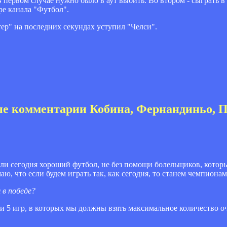
В первом случае нужно было в аут выбить. Во втором - сыграть в с
ире канала "Футбол".
ер" на последних секундах уступил "Челси".
ые комментарии Кобина, Фернандиньо, 
али сегодня хороший футбол, не без помощи болельщиков, котор
ю, что если будем играть так, как сегодня, то станем чемпионам
 в победе?
и 5 игр, в которых мы должны взять максимальное количество о