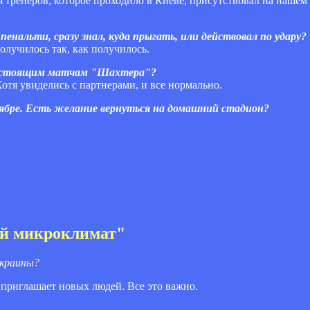
я тренеров, которое проходило в Киеве, присутствовал на нашем 
енальти, сразу знал, куда прыгать, или действовал по удару?
получилось так, как получилось.
редстоящим матчам "Шахтера"?
 Хотя увиделись с партнерами, и все нормально.
тябре. Есть желание вернуться на домашний стадион?
ый микроклимат"
Украины?
 приглашает новых людей. Все это важно.