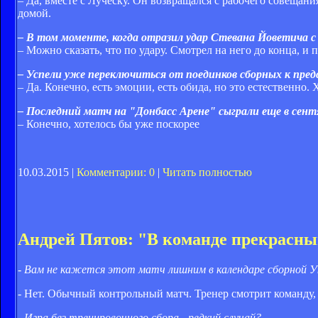
– Да, вместе с Луческу. Он возвращался с рабочего совещани
домой.
– В том моменте, когда отразил удар Стевана Йоветича с п
– Можно сказать, что по удару. Смотрел на него до конца, и 
– Успели уже переключиться от поединков сборных к п
– Да. Конечно, есть эмоции, есть обида, но это естественно.
– Последний матч на "Донбасс Арене" сыграли еще в сен
– Конечно, хотелось бы уже поскорее
10.03.2015 |
Комментарии: 0
|
Читать полностью
Андрей Пятов: "В команде прекрасн
- Вам не кажется этот матч лишним в календаре сборной 
- Нет. Обычный контрольный матч. Тренер смотрит команду,
- Игра без тренировочного сбора - редкий случай?