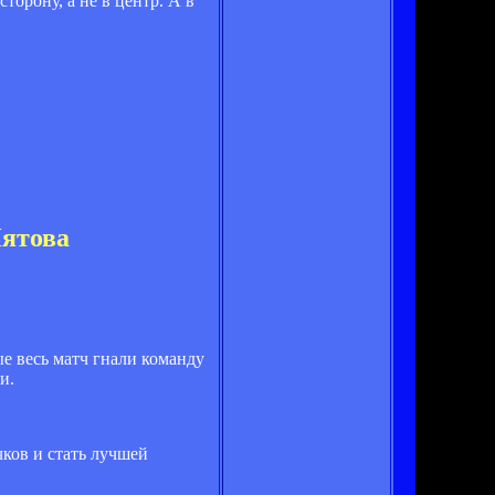
торону, а не в центр. А в
Пятова
ые весь матч гнали команду
и.
чков и стать лучшей