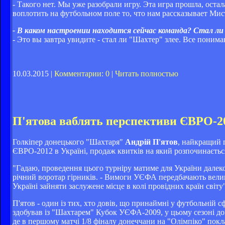
- Такого нет. Мы уже разобрали игру. Эта игра прошла, оста
воплотить на футбольном поле то, что нам рассказывает Мист
- В каком настроении находится сейчас команда? Стал ли
- Это вы завтра увидите - стал ли "Шахтер" злее. Все поним
10.03.2015 |
Комментарии: 0
|
Читать полностью
П'ятова ваблять перспективи ЄВРО-2
Голкіпер донецького "Шахтаря"
Андрій П'ятов
, найкращий г
ЄВРО-2012 в Україні, продаж квитків на який розпочинається
"Гадаю, проведення цього турніру матиме для України далекос
річний воротар гірників. - Вимоги УЄФА передбачають великі
Україні зайняти заслужене місце в колі провідних країн світу
П'ятов - один із тих, хто довів, що принаймні у футбольній 
здобував із "Шахтарем" Кубок УЄФА-2009, у цьому сезоні до
де в першому матчі 1/8 фіналу донеччани на "Олімпіко" покла