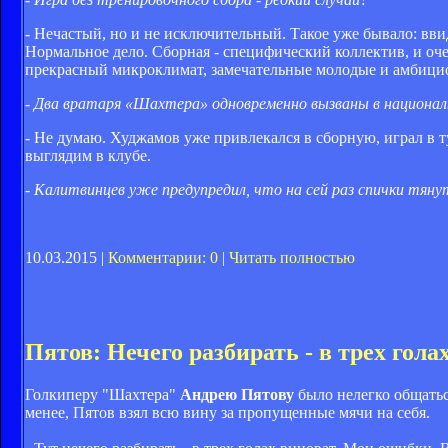
- Нечастый, но и не исключительный. Такое уже бывало: вв
Нормальное дело. Сборная - специфический коллектив, и оч
прекрасный микроклимат, замечательные молодые и амбициоз
- Два вратаря «Шахтера» одновременно вызваны в национа
- Не думаю. Худжамов уже привлекался в сборную, играл в т
выглядим в клубе.
- Калитвинцев уже предупредил, что на сей раз спички тяну
10.03.2015 |
Комментарии: 0
|
Читать полностью
Пятов: Нечего разбирать - в трех гола
Голкиперу "Шахтера"
Андрею Пятову
было нелегко общатьс
менее, Пятов взял всю вину за пропущенные мячи на себя.