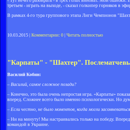
- Тут нечего разбирать - в трех голах виноват. Мои ошибки. 
третьем - играть на выходе, - сказал голкипер горняков в эф
В рамках 4-го тура группового этапа Лиги Чемпионов "Шахт
10.03.2015 |
Комментарии: 0
|
Читать полностью
"Карпаты" - "Шахтер". Послематчев
Василий Кобин:
– Василий, самое сложное позади?
– Конечно, это была очень непростая игра. «Карпаты» показ
вперед. Сложнее всего было именно психологически. Но дума
– Если честно, не было моментов, когда могли засомневаться
– Ни на минуту! Мы настраивались только на победу. Вперед
командой в Украине.