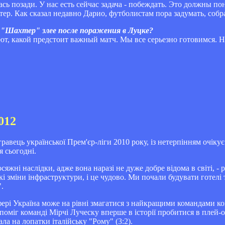
лась позади. У нас есть сейчас задача - побеждать. Это должны 
ер. Как сказал недавно Дарио, футболистам пора задумать, собра
 "Шахтер" злее после поражения в Луцке?
ают, какой предстоит важный матч. Мы все серьезно готовимся. 
012
равець української Прем'єр-ліги 2010 року, із нетерпінням очіку
 сьогодні.
яжні наслідки, адже вона наразі не дуже добре відома в світі, -
 зміни інфраструктури, і це чудово. Ми почали будувати готелі
".
сфері Україна може на рівні змагатися з найкращими командами ко
поміг команді Мірчі Луческу вперше в історії пробитися в плей
ла на лопатки італійську "Рому" (3:2).