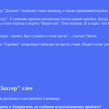
д "Динамо" похвалил свою команду, а также прокомментировал 
алку". У киевлян прошла контратака после нашей ошибки. Когда
ь о голе игрока в ворота "Боруссии". Они похожи. И я ждал, чт
рал - значит, был сильнее в этом матче", - считает Пятов.
ь "Горняки" опережают киевлян на шесть очков. Видео голов уж
Шахтер" злее
 рассказал о настроении в команде.
щены в Леверкузене, не создают психологических проблем?