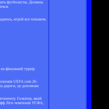
понять футболисты. Должны
ться.
Надеюсь, игрой все покажем.
є на фінальний турнір
 розповів UEFA.com 26-
 та дороги, це допоможе
нтиненту. Голкіпер, який
-офф Ліги чемпіонів УЄФА,