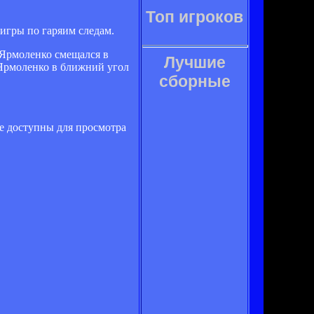
Топ игроков
игры по гаряим следам.
 Ярмоленко смещался в
Лучшие
о Ярмоленко в ближний угол
сборные
е доступны для просмотра