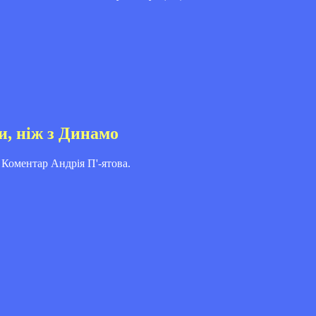
и, ніж з Динамо
 Коментар Андрія П'-ятова.